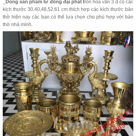
_
Dòng sản phẩm lư đồng đại phát t
ròn hoa văn 3 d có các
kích thước 30,40,48,52,61 cm thích hợp các kích thước bàn
thờ hiện nay các bạn có thể lựa chọn cho phù hợp với bàn
thờ nhà mình.