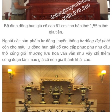
Bộ đỉnh đồng hun giả cổ cao 61 cm cho bàn thờ 1,55m thờ
gia tiên.
Ngoài các sản phẩm lư đồng truyền thống
lư đồng đại phát
còn cho mẫu lư đồng hun giả cổ cao cấp phục phụ nhu cầu
thờ cúng giới thượng lưu hoa văn vẫn như vậy chỉ thêm
công đoạn làm màu giả cổ nên giá thành khá cao.