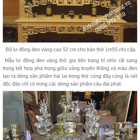
Bộ lư đồng đen vàng cao 52 cm cho bàn thờ 1m55 nhị cấp.
Mẫu lư đồng đen vàng thờ gia tiên trang trí nhìn rất sang
trọng kết hợp pha trọng giữa vàng truyền thống và màu đen
tạo ra dòng sản phẩm hai lai trong thờ cúng đây củng là nét
độc đáo chỉ có trong các dòng sản phẩm cảu đại phát.