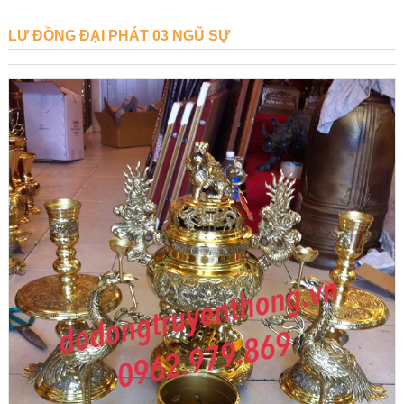
LƯ ĐỒNG ĐẠI PHÁT 03 NGŨ SỰ