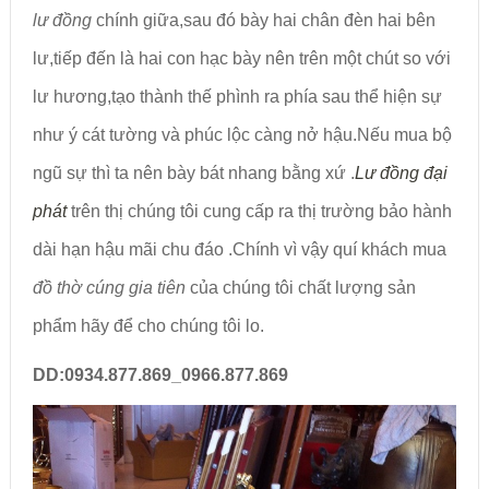
lư đồng
chính giữa,sau đó bày hai chân đèn hai bên
lư,tiếp đến là hai con hạc bày nên trên một chút so với
lư hương,tạo thành thế phình ra phía sau thể hiện sự
như ý cát tường và phúc lộc càng nở hậu.Nếu mua bộ
ngũ sự thì ta nên bày bát nhang bằng xứ .
Lư đồng đại
phát
trên thị chúng tôi cung cấp ra thị trường bảo hành
dài hạn hậu mãi chu đáo .Chính vì vậy quí khách mua
đồ
thờ cúng gia tiên
của chúng tôi chất lượng sản
phẩm hãy để cho chúng tôi lo.
DD:0934.877.869_0966.877.869