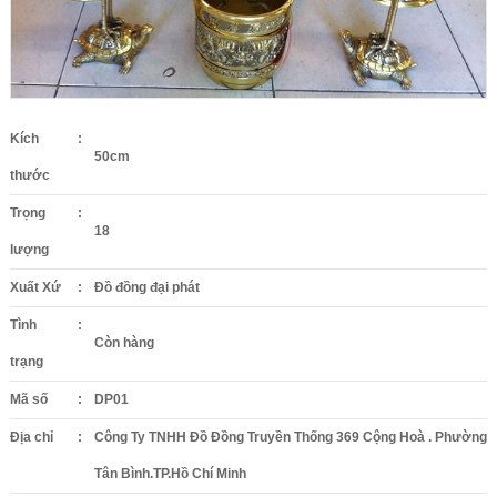
Kích
:
50cm
thước
Trọng
:
18
lượng
Xuất Xứ
:
Đồ đồng đại phát
Tình
:
Còn hàng
trạng
Mã số
:
DP01
Địa chỉ
:
Công Ty TNHH Đồ Đồng Truyền Thống 369 Cộng Hoà . Phường
Tân Bình.TP.Hồ Chí Minh