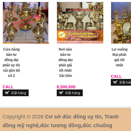
Cửa hàng
Nơi nào
Lư vuông
bán lư
bán lư
Đại phát
đồng đại
đồng đại
giá tốt
phát uy tín
phát giá
nhất
sài gòn bộ
tốt nhất
số 2
Sài Gòn
CALL
CALL
8,500,000
Copyright © 2026
Cơ sở đúc đồng uy tín, Tranh
đồng mỹ nghệ,đúc tượng đồng,đúc chuông