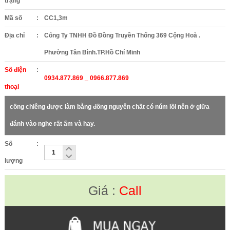
trạng
Mã số
:
CC1,3m
Địa chỉ
:
Công Ty TNHH Đồ Đồng Truyền Thống 369 Cộng Hoà .
Phường Tân Bình.TP.Hồ Chí Minh
Số điện
:
0934.877.869 _ 0966.877.869
thoại
cồng chiêng được làm bằng đồng nguyên chất có núm lồi nên ở giữa
đánh vào nghe rất ấm và hay.
Số
:
lượng
Giá :
Call