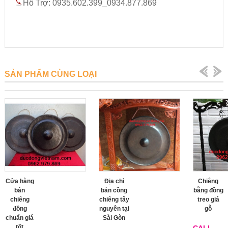
Hỗ Trợ: 0935.602.399_0934.877.869
SẢN PHẨM CÙNG LOẠI
Cửa hàng
Địa chỉ
Chiêng
bán
bán cồng
bằng đồng
chiêng
chiêng tây
treo giá
đồng
nguyên tại
gỗ
chuẩn giá
Sài Gòn
tốt
CALL