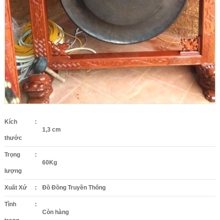
Kích
:
1,3 cm
thước
Trọng
:
60Kg
lượng
Xuất Xứ
:
Đồ Đồng Truyền Thống
Tình
:
Còn hàng