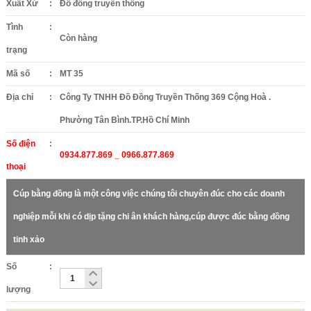
Xuất Xứ
:
Đồ đồng truyền thống
Tình
:
Còn hàng
trạng
Mã số
:
MT 35
Địa chỉ
:
Công Ty TNHH Đồ Đồng Truyền Thống 369 Cộng Hoà .
Phường Tân Bình.TP.Hồ Chí Minh
Số điện
:
0934.877.869 _ 0966.877.869
thoại
Cúp bằng đồng là một công việc chúng tôi chuyên đúc cho các doanh
nghiệp mỗi khi có dịp tặng chi ân khách hàng,cúp được đúc bằng đồng
tinh xảo
Số
:
lượng