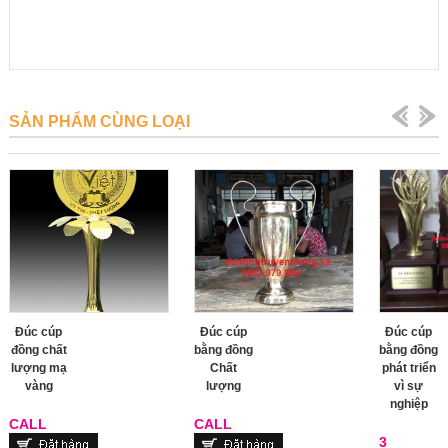
SẢN PHẨM CÙNG LOẠI
Đúc cúp
Đúc cúp
Đúc cúp
đồng chất
bằng đồng
bằng đồng
lượng mạ
Chất
phát triển
vàng
lượng
vì sự
nghiệp
CALL
CALL
3