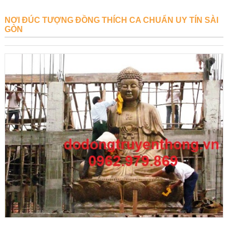
NƠI ĐÚC TƯỢNG ĐỒNG THÍCH CA CHUẨN UY TÍN SÀI
GÒN