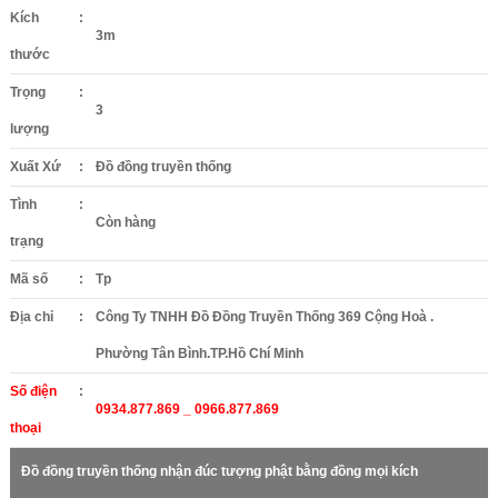
Kích
:
3m
thước
Trọng
:
3
lượng
Xuất Xứ
:
Đồ đồng truyền thống
Tình
:
Còn hàng
trạng
Mã số
:
Tp
Địa chỉ
:
Công Ty TNHH Đồ Đồng Truyền Thống 369 Cộng Hoà .
Phường Tân Bình.TP.Hồ Chí Minh
Số điện
:
0934.877.869 _ 0966.877.869
thoại
Đồ đồng truyền thống nhận đúc tượng phật bằng đồng mọi kích