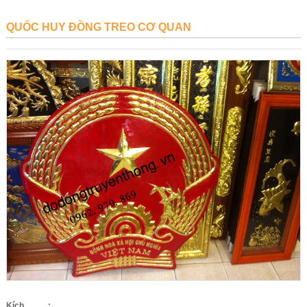
QUỐC HUY ĐỒNG TREO CƠ QUAN
Kích
: