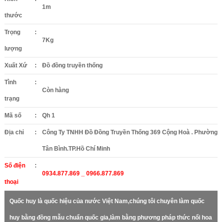
1m
thước
Trọng
:
7Kg
lượng
Xuất Xứ
:
Đồ đồng truyền thống
Tình
:
Còn hàng
trạng
Mã số
:
Qh 1
Địa chỉ
:
Công Ty TNHH Đồ Đồng Truyền Thống 369 Cộng Hoà . Phường
Tân Bình.TP.Hồ Chí Minh
Số điện
:
0934.877.869 _ 0966.877.869
thoại
Quốc huy là quốc hiệu của nước Việt Nam,chúng tôi chuyên làm quốc
huy bằng đồng mẫu chuẩn quốc gia,làm bằng phương pháp thức nổi hoa