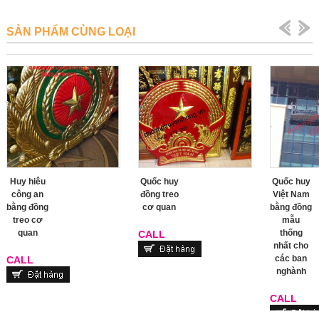
SẢN PHẨM CÙNG LOẠI
Huy hiêu
Quốc huy
Quốc huy
công an
đồng treo
Việt Nam
bằng đồng
cơ quan
bằng đồng
treo cơ
mẫu
quan
thống
CALL
nhất cho
các ban
CALL
nghành
CALL