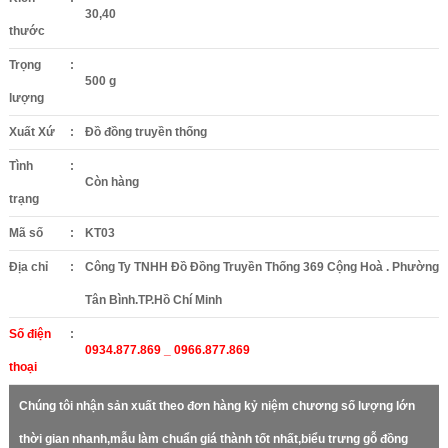
30,40
thước
Trọng
:
500 g
lượng
Xuất Xứ
:
Đồ đồng truyền thống
Tình
:
Còn hàng
trạng
Mã số
:
KT03
Địa chỉ
:
Công Ty TNHH Đồ Đồng Truyền Thống 369 Cộng Hoà . Phường
Tân Bình.TP.Hồ Chí Minh
Số điện
:
0934.877.869 _ 0966.877.869
thoại
Chúng tôi nhận sản xuất theo đơn hàng kỷ niệm chương số lượng lớn
thời gian nhanh,mẫu làm chuẩn giá thành tốt nhất,biểu trưng gỗ đồng