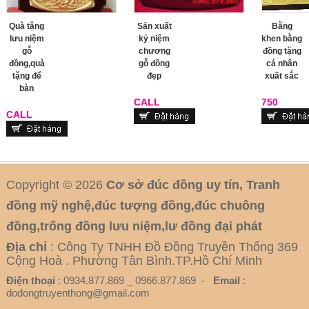
Quà tặng
Sản xuất
Bằng
lưu niệm
kỷ niệm
khen bằng
gỗ
chương
đồng tặng
đồng,quà
gỗ đồng
cá nhân
tặng để
đẹp
xuất sắc
bàn
CALL
750
CALL
Copyright © 2026
Cơ sở đúc đồng uy tín, Tranh
đồng mỹ nghệ,đúc tượng đồng,đúc chuông
đồng,trống đồng lưu niệm,lư đồng đại phát
Địa chỉ
: Công Ty TNHH Đồ Đồng Truyền Thống 369
Cộng Hoà . Phường Tân Bình.TP.Hồ Chí Minh
Điện thoại
: 0934.877.869 _ 0966.877.869 -
Email
:
dodongtruyenthong@gmail.com