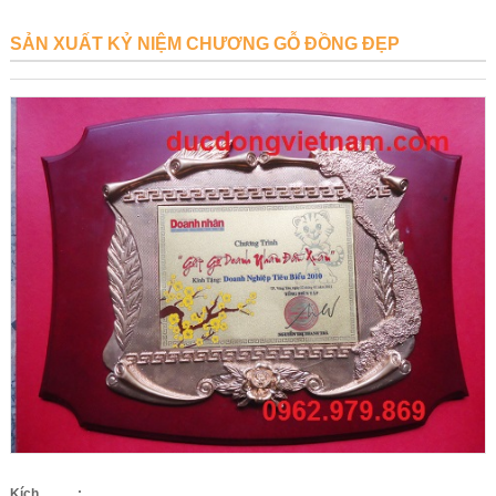
SẢN XUẤT KỶ NIỆM CHƯƠNG GỖ ĐỒNG ĐẸP
Kích
: