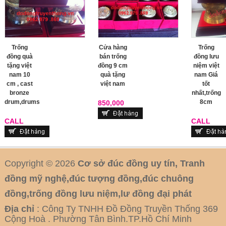
Trống
Cửa hàng
Trống
đồng quà
bán trống
đồng lưu
tặng việt
đồng 9 cm
niệm việt
nam 10
quà tặng
nam Giá
cm , cast
việt nam
tốt
bronze
nhất,trống
drum,drums
8cm
850,000
CALL
CALL
Copyright © 2026
Cơ sở đúc đồng uy tín, Tranh
đồng mỹ nghệ,đúc tượng đồng,đúc chuông
đồng,trống đồng lưu niệm,lư đồng đại phát
Địa chỉ
: Công Ty TNHH Đồ Đồng Truyền Thống 369
Cộng Hoà . Phường Tân Bình.TP.Hồ Chí Minh