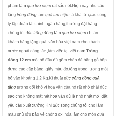
phầm làm
quà lưu niệm
rất sắc nét.Hiện nay nhu cầu
tặng
trống đồng
làm
quà lưu niệm
là khá lớn,các công
ty tập đoàn tài chính ngân hàng,thường đặt hàng
chúng tôi
đúc trống đồng
làm
quà lưu niệm
chi ân
khách hàng,tặng quà văn hóa việt nam cho khách
nước ngoài công tác ,làm việc tại việt nam.
Trống
đồng 12 cm
một bộ đầy đủ gồm chân đế bằng gỗ hộp
đựng cao cấp bằng giấy màu đỏ,tổng trọng lượng một
bộ vào khoảng 1,2 Kg.Kĩ thuật
đúc trống đồng quà
tặng
tương đối khó vì hoa văn của nó rất nhỏ phải đúc
sao cho không mất nét hoa văn dù là nhỏ nhất mới đặt
yêu cầu xuất xưởng.Khi
đúc
song chúng tôi cho làm
màu phủ lớp bảo vệ chống oxi hóa,làm cho món
quà