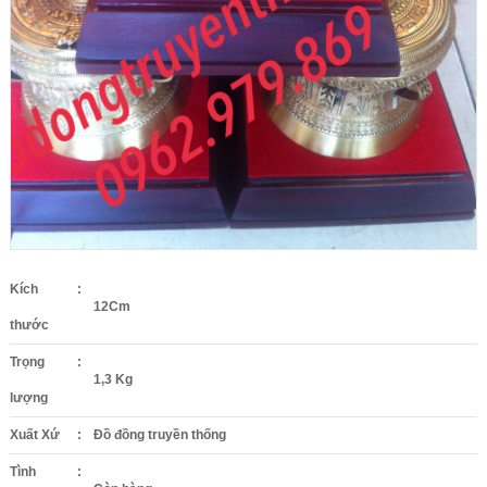
Kích
:
12Cm
thước
Trọng
:
1,3 Kg
lượng
Xuất Xứ
:
Đồ đồng truyền thống
Tình
: