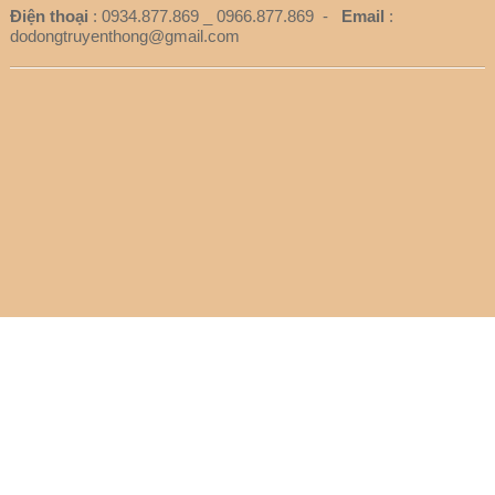
Điện thoại
: 0934.877.869 _ 0966.877.869 -
Email
:
dodongtruyenthong@gmail.com