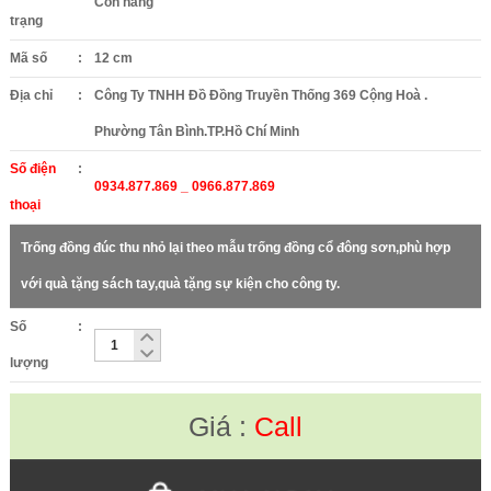
Còn hàng
trạng
Mã số
:
12 cm
Địa chỉ
:
Công Ty TNHH Đồ Đồng Truyền Thống 369 Cộng Hoà .
Phường Tân Bình.TP.Hồ Chí Minh
Số điện
:
0934.877.869 _ 0966.877.869
thoại
Trống đồng đúc thu nhỏ lại theo mẫu trống đồng cổ đông sơn,phù hợp
với quà tặng sách tay,quà tặng sự kiện cho công ty.
Số
:
lượng
Giá :
Call