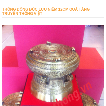
TRỐNG ĐỒNG ĐÚC LƯU NIỆM 12CM QUÀ TẶNG
TRUYỀN THỐNG VIỆT